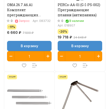
ОМА 26.7 A6.A1
PERCo-AA-01 (G-I-PS-002)
Кoмплeкт
Преграждающие
пpeгpaждaющиx
планки (антипаника)
плaнoк
0
0
Запрос
Арт.
083732
В наличии
Арт.
018907
-11%
-20%
6 660 ₽
7 500 ₽
19 718 ₽
24 648 ₽
В корзину
В корзину
АКЦИЯ
АКЦИЯ