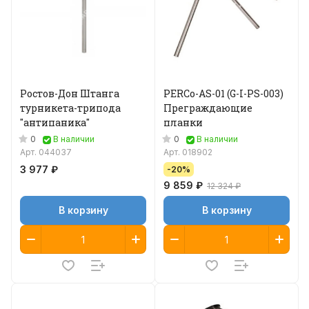
Ростов-Дон Штанга
PERCo-AS-01 (G-I-PS-003)
турникета-трипода
Преграждающие
"антипаника"
планки
0
0
В наличии
В наличии
Арт.
044037
Арт.
018902
3 977 ₽
-20%
9 859 ₽
12 324 ₽
В корзину
В корзину