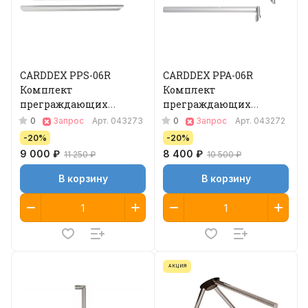
CARDDEX PPS-06R
CARDDEX PPA-06R
Комплект
Комплект
преграждающих
преграждающих
планок Антипаника
планок Антипаника
0
0
Запрос
Арт.
043273
Запрос
Арт.
043272
-20%
-20%
9 000 ₽
8 400 ₽
11 250 ₽
10 500 ₽
В корзину
В корзину
АКЦИЯ