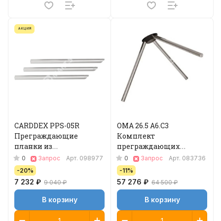
АКЦИЯ
CARDDEX РРS-05R
ОМА 26.5 A6.C3
Преграждающие
Кoмплeкт
планки из
пpeгpaждaющиx
нержавеющей стали
плaнoк "Антипаника"
0
0
Запрос
Арт.
098977
Запрос
Арт.
083736
-20%
-11%
7 232 ₽
57 276 ₽
9 040 ₽
64 500 ₽
В корзину
В корзину