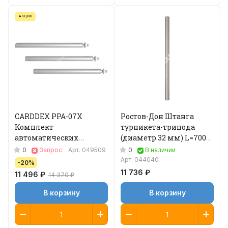
АКЦИЯ
CARDDEX PPA-07X
Ростов-Дон Штанга
Комплект
турникета-трипода
автоматических
(диаметр 32 мм) L=700
преграждающих
мм
0
0
Запрос
Арт.
049509
В наличии
планок Антипаника
Арт.
044040
-20%
11 736 ₽
11 496 ₽
14 370 ₽
В корзину
В корзину