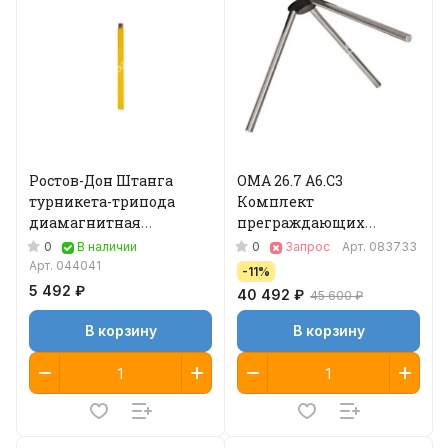
Ростов-Дон Штанга
ОМА 26.7 A6.C3
турникета-трипода
Кoмплeкт
диамагнитная
пpeгpaждaющиx
диэлектрическая
плaнoк "Антипаника"
0
0
В наличии
Запрос
Арт.
083733
Арт.
044041
-11%
5 492 ₽
40 492 ₽
45 600 ₽
В корзину
В корзину