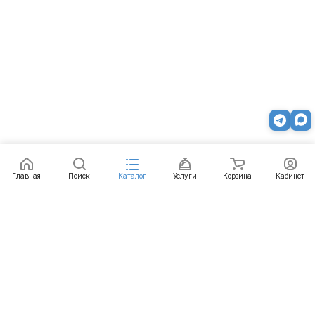
Главная
Поиск
Каталог
Услуги
Корзина
Кабинет
Каталог
Услуги
Бренды
Блог
Оплата
Доставка
Гарантия
Контакты
8 800 511-77-41