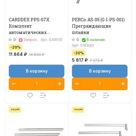
CARDDEX PPS-07X
PERCo-AS-05 (G-I-PS-001)
Комплект
Преграждающие
автоматических
планки
преграждающих
0
0
Запрос
Арт.
049510
В наличии
планок Антипаника
Арт.
018990
-20%
-20%
11 864 ₽
14 830 ₽
5 817 ₽
7 272 ₽
В корзину
В корзину
АКЦИЯ
АКЦИЯ