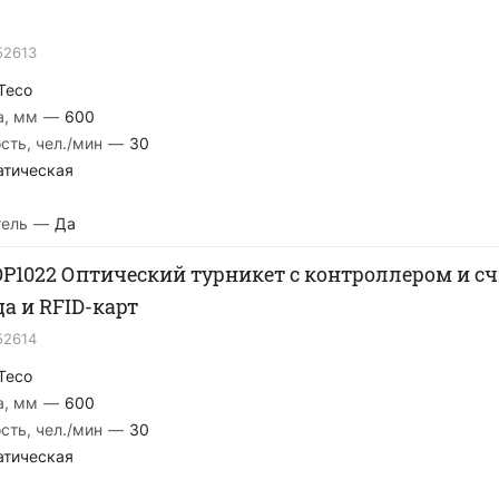
52613
Teco
а, мм
—
600
сть, чел./мин
—
30
атическая
тель
—
Да
OP1022 Оптический турникет с контроллером и 
а и RFID-карт
52614
Teco
а, мм
—
600
сть, чел./мин
—
30
атическая