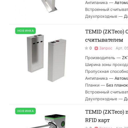
Антипаника
—
Автом
Встроенный считыва
Двухпроходные
—
Д
TEMID (ZKTeco) 
НОВИНКА
считывателем
0
Запрос
Арт.
0
Производитель
—
ZK
Ширина зоны проход
Пропускная способно
Антипаника
—
Автом
Планки
—
Без планок
Встроенный считыва
Двухпроходные
—
Д
TEMID (ZKTeco) 
НОВИНКА
RFID карт