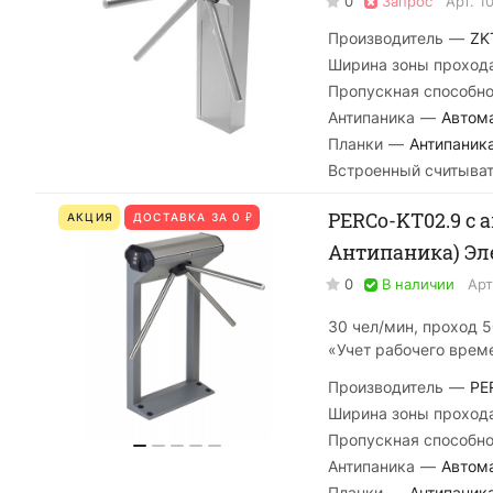
0
Запрос
Арт.
1
Производитель
—
ZK
Ширина зоны проход
Пропускная способно
Антипаника
—
Автом
Планки
—
Антипаник
Встроенный считыва
PERCo-KT02.9 с
АКЦИЯ
ДОСТАВКА ЗА 0 ₽
Антипаника) Эл
0
В наличии
Арт
30 чел/мин, проход 
«Учет рабочего врем
Производитель
—
PE
Ширина зоны проход
Пропускная способно
Антипаника
—
Автом
Планки
—
Антипаник