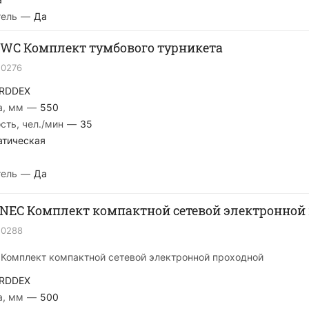
тель
—
Да
WC Комплект тумбового турникета
20276
RDDEX
а, мм
—
550
сть, чел./мин
—
35
атическая
тель
—
Да
NEC Комплект компактной сетевой электронной
20288
Комплект компактной сетевой электронной проходной
RDDEX
а, мм
—
500