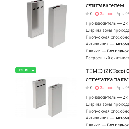
считывателем
0
Запрос
Арт.
0
Производитель
—
ZK
Ширина зоны проход
Пропускная способно
Антипаника
—
Автом
Планки
—
Без планок
Встроенный считыва
TEMID (ZKTeco) 
НОВИНКА
отпечатка пальц
0
Запрос
Арт.
0
Производитель
—
ZK
Ширина зоны проход
Пропускная способно
Антипаника
—
Автом
Планки
—
Без планок