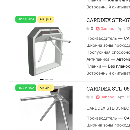
Встроенный считыва
CARDDEX STR-07
НОВИНКА
АКЦИЯ
0
Запрос
Арт.
1
Производитель
—
CA
Ширина зоны проход
Пропускная способно
Антипаника
—
Автом
Планки
—
Без планок
Встроенный считыва
CARDDEX STL-05
НОВИНКА
АКЦИЯ
0
Запрос
Арт.
1
CARDDEX STL-05NEC 
Производитель
—
CA
Ширина зоны проход