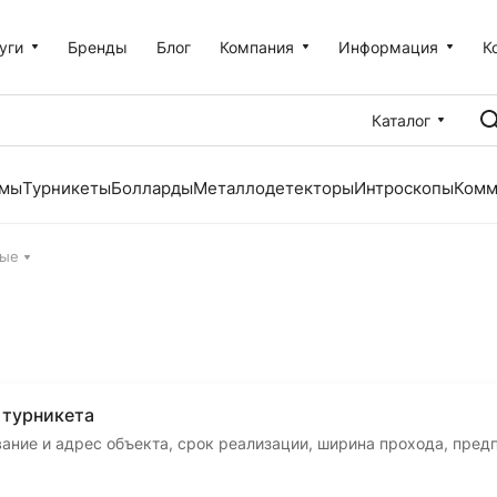
уги
Бренды
Блог
Компания
Информация
К
Каталог
емы
Турникеты
Болларды
Металлодетекторы
Интроскопы
Комм
ные
 турникета
вание и адрес объекта, срок реализации, ширина прохода, пред