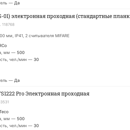
тель
—
Да
S-01) электронная проходная (стандартные планк
.
118768
00 мм, IP41, 2 считывателя MIFARE
RCo
а, мм
—
500
сть, чел./мин
—
30
тель
—
Да
TS1222 Pro Электронная проходная
03531
Teco
а, мм
—
500
сть, чел./мин
—
30