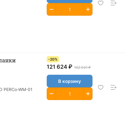
планки
-20%
121 624 ₽
152 031 ₽
В корзину
 ПО PERCo-WM-01