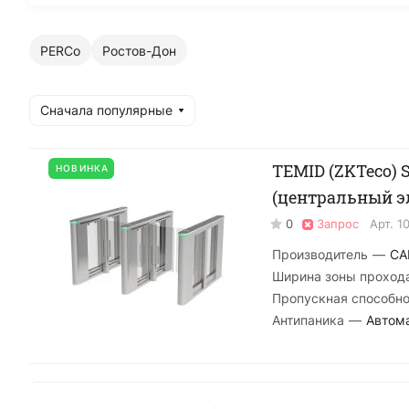
PERCo
Ростов-Дон
Сначала популярные
TEMID (ZKTeco) 
НОВИНКА
(центральный э
0
Запрос
Арт.
1
Производитель
—
CA
Ширина зоны проход
Пропускная способно
Антипаника
—
Автом