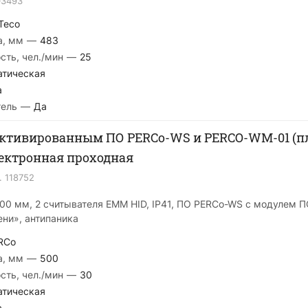
03493
Teco
а, мм
—
483
сть, чел./мин
—
25
атическая
а
тель
—
Да
 активированным ПО PERCo-WS и PERCO-WM-01 (
ектронная проходная
.
118752
500 мм, 2 считывателя EMM HID, IP41, ПО PERCo-WS с модулем
ени», антипаника
RCo
а, мм
—
500
сть, чел./мин
—
30
атическая
а