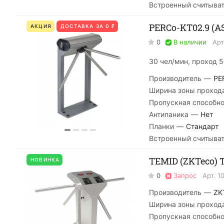
Встроенный считыва
PERCo-KT02.9 (A
АКЦИЯ
ДОСТАВКА ЗА 0 ₽
0
В наличии
Арт
30 чел/мин, проход 5
Производитель
—
PE
Ширина зоны проход
Пропускная способно
Антипаника
—
Нет
Планки
—
Стандарт
Встроенный считыва
TEMID (ZKTeco) 
НОВИНКА
0
Запрос
Арт.
1
Производитель
—
ZK
Ширина зоны проход
Пропускная способно