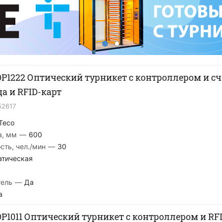
OP1222 Оптический турникет с контроллером и 
а и RFID-карт
52617
Teco
а, мм
—
600
сть, чел./мин
—
30
атическая
тель
—
Да
а
OP1011 Оптический турникет с контроллером и RF