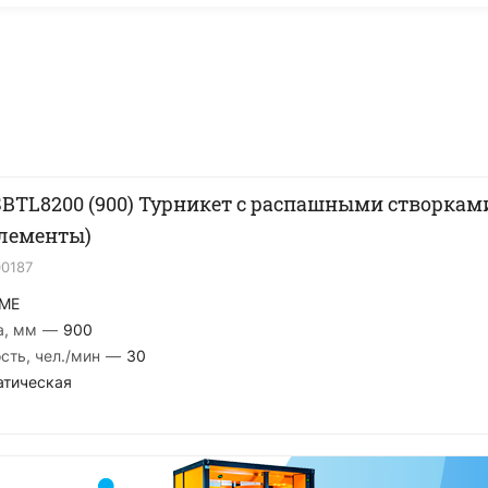
SBTL8200 (900) Турникет с распашными створкам
лементы)
00187
ME
а, мм
—
900
сть, чел./мин
—
30
атическая