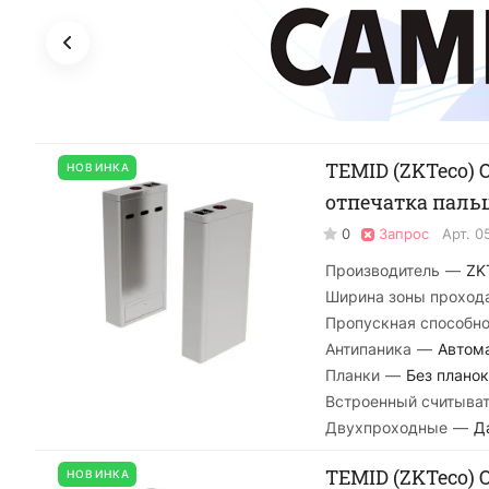
TEMID (ZKTeco) 
НОВИНКА
отпечатка пальц
0
Запрос
Арт.
0
Производитель
—
ZK
Ширина зоны проход
Пропускная способно
Антипаника
—
Автом
Планки
—
Без планок
Встроенный считыва
Двухпроходные
—
Д
TEMID (ZKTeco) 
НОВИНКА