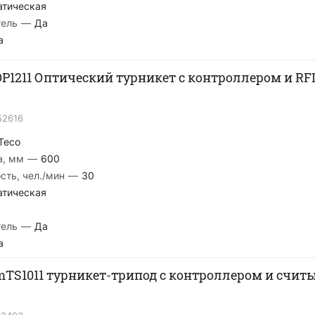
атическая
тель
—
Да
а
OP1211 Оптический турникет с контроллером и RF
52616
Teco
а, мм
—
600
сть, чел./мин
—
30
атическая
тель
—
Да
а
mTS1011 турникет-трипод с контроллером и счи