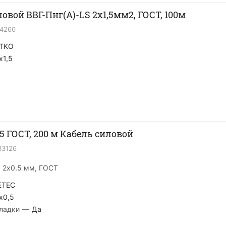
ловой ВВГ-Пнг(А)-LS 2х1,5мм2, ГОСТ, 100м
14260
TKO
x1,5
,5 ГОСТ, 200 м Кабель силовой
33126
, 2х0.5 мм, ГОСТ
ETEC
x0,5
ладки
—
Да