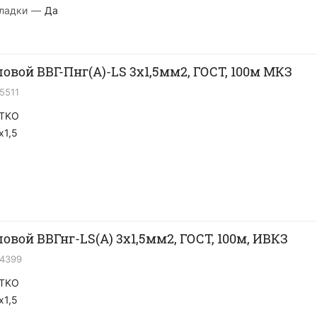
ладки
—
Да
ловой ВВГ-Пнг(A)-LS 3х1,5мм2, ГОСТ, 100м МКЗ
15511
TKO
x1,5
ловой ВВГнг-LS(A) 3х1,5мм2, ГОСТ, 100м, ИВКЗ
14399
TKO
x1,5