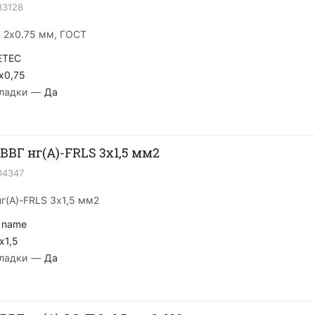
33128
, 2х0.75 мм, ГОСТ
ETEC
x0,75
ладки
—
Да
ВВГ нг(А)-FRLS 3х1,5 мм2
04347
г(А)-FRLS 3х1,5 мм2
 name
x1,5
ладки
—
Да