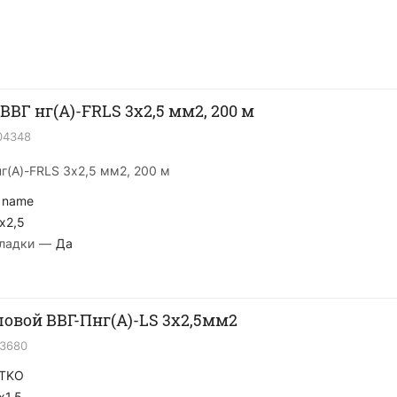
ВВГ нг(А)-FRLS 3х2,5 мм2, 200 м
04348
г(А)-FRLS 3х2,5 мм2, 200 м
 name
x2,5
ладки
—
Да
ловой ВВГ-Пнг(A)-LS 3х2,5мм2
13680
TKO
x1,5