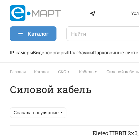
Усл
Каталог
IP камеры
Видеосерверы
Шлагбаумы
Парковочные сист
–
–
–
–
Главная
Каталог
СКС
Кабель
Силовой кабель
Силовой кабель
Сначала популярные
Eletec ШВВП 2х0