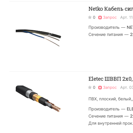
Netko Кабель си
0
Запрос
Арт.
1
Производитель
—
NE
Сечение питания
—
2
Eletec ШВВП 2х0
0
Запрос
Арт.
0
ПВХ, плоский, белый,
Производитель
—
EL
Сечение питания
—
2
Для внутренней прок