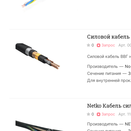
Силовой кабель 
0
Запрос
Арт.
0
Силовой кабель ВВГ н
Производитель
—
No
Сечение питания
—
3
Для внутренней прок
Netko Кабель си
0
Запрос
Арт.
1
Производитель
—
NE
Сечение питания
—
2