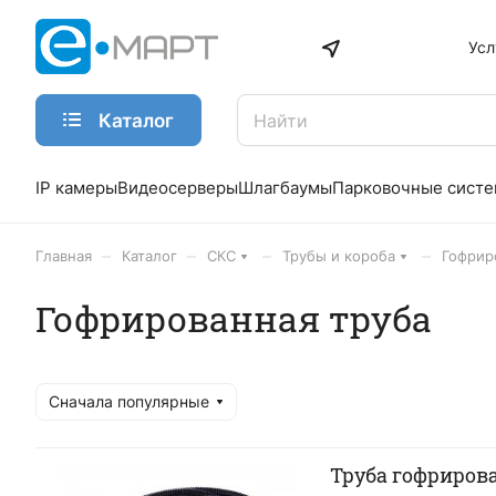
Усл
Каталог
IP камеры
Видеосерверы
Шлагбаумы
Парковочные сист
–
–
–
–
Главная
Каталог
СКС
Трубы и короба
Гофрир
Гофрированная труба
Сначала популярные
Труба гофрирова