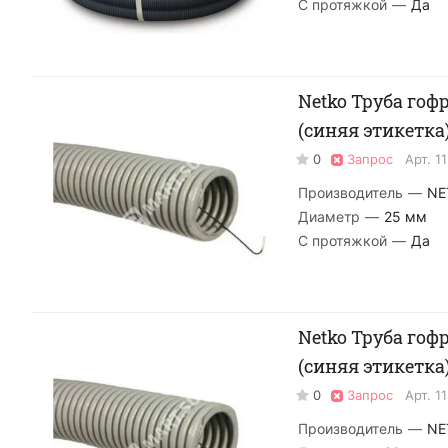
С протяжкой
—
Да
Netko Труба гофр
(синяя этикетка
0
Запрос
Арт.
1
Производитель
—
NE
Диаметр
—
25 мм
С протяжкой
—
Да
Netko Труба гофр
(синяя этикетка
0
Запрос
Арт.
1
Производитель
—
NE