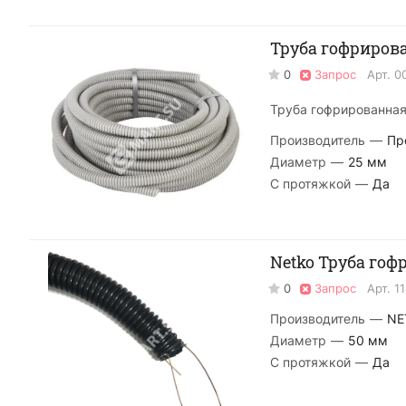
Труба гофрирова
0
Запрос
Арт.
0
Труба гофрированная 
Производитель
—
Пр
Диаметр
—
25 мм
С протяжкой
—
Да
Netko Труба гофр
0
Запрос
Арт.
1
Производитель
—
NE
Диаметр
—
50 мм
С протяжкой
—
Да