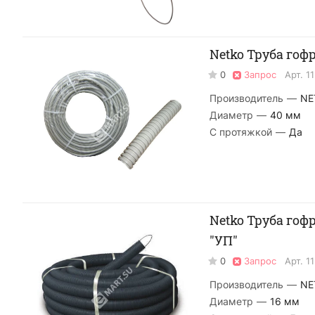
Netko Труба гофр
0
Запрос
Арт.
1
Производитель
—
NE
Диаметр
—
40 мм
С протяжкой
—
Да
Netko Труба гофр
"УП"
0
Запрос
Арт.
1
Производитель
—
NE
Диаметр
—
16 мм