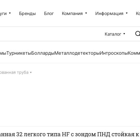
уги
Бренды
Блог
Компания
Информация
К
Каталог
емы
Турникеты
Болларды
Металлодетекторы
Интроскопы
Комм
ованная труба
нная 32 легкого типа HF с зондом ПНД стойкая к У