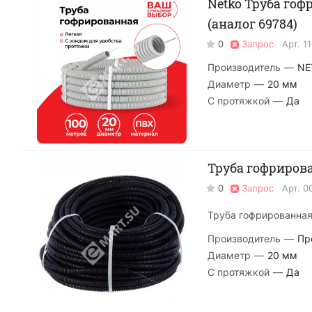
Netko Труба гофр
(аналог 69784)
0
Запрос
Арт.
1
Производитель
—
NE
Диаметр
—
20 мм
С протяжкой
—
Да
Труба гофрирова
0
Запрос
Арт.
0
Труба гофрированная 
Производитель
—
Пр
Диаметр
—
20 мм
С протяжкой
—
Да